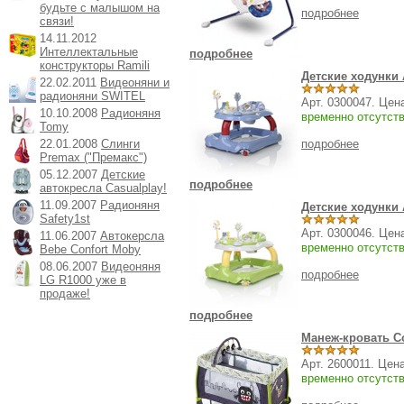
будьте с малышом на
подробнее
связи!
14.11.2012
Интеллектальные
подробнее
конструкторы Ramili
Детские ходунки A
22.02.2011
Видеоняни и
радионяни SWITEL
Арт. 0300047. Цен
10.10.2008
Радионяня
временно отсутст
Tomy
22.01.2008
Слинги
подробнее
Premax ("Премакс")
05.12.2007
Детские
подробнее
автокресла Casualplay!
11.09.2007
Радионяня
Детские ходунки A
Safety1st
Арт. 0300046. Цен
11.06.2007
Автокерсла
временно отсутст
Bebe Confort Moby
08.06.2007
Видеоняня
подробнее
LG R1000 уже в
продаже!
подробнее
Манеж-кровать Co
Арт. 2600011. Цен
временно отсутст