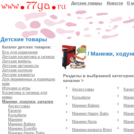
Детские товары
Новости
О м
Детские товары
Каталог детских товаров:
Все для кормления
/
Манежи, ходун
Детская косметика и гигиена
Детская мебель
Детские автокресла
Детские коляски
Детские конверты
Разделы в выбранной категории:
Для беременных и кормящих
качалки >
мам
Игрушки и игры
Аксессуары
Каче
Косметика и гигиена для
мамы
Колыбели
Мане
Манежи, ходунки, качалки
Манежи Babies
Манеж
Аксессуары
Качели
Манежи Happy Baby
Манеж
Колыбели
Манежи
Манежи Nuna
Манеж
Манежи Babies
Манежи Evenflo
Манежи-кровати Brevi
Манеж
Манежи Happy Baby