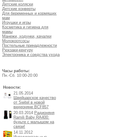
Детские коляски
Детские конверты
Для беременных и кормящих
мам
Игрушки и игры
Косметика и гигиена для
мамы
Манежи, ходунки, качалки
Молокоотсосы
Постельные принадлежности
Рюкзаки-кенгуру
Электроника и средства ухода
Часы работы:
Пн.-Cб. 10:00-20:00
Новости:
21.05.2014
Щвейцарское качество
от Switel в новой
видеоняне BCF857
20.03.2014
Радионяня
Ramili Baby RA400:
будьте с малышом на
связи!
14.11.2012
Интеллектальные