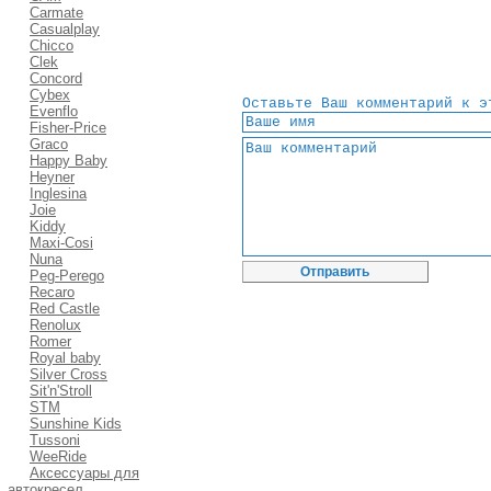
Carmate
Casualplay
Chicco
Clek
Concord
Cybex
Оставьте Ваш комментарий к э
Evenflo
Fisher-Price
Graco
Happy Baby
Heyner
Inglesina
Joie
Kiddy
Maxi-Cosi
Nuna
Peg-Perego
Recaro
Red Castle
Renolux
Romer
Royal baby
Silver Cross
Sit'n'Stroll
STM
Sunshine Kids
Tussoni
WeeRide
Аксессуары для
автокресел