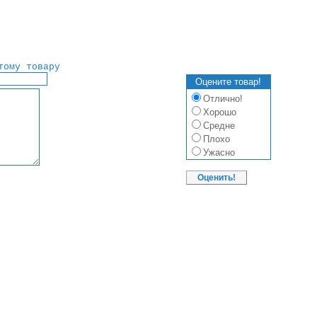
тому товару
Оцените товар!
Отлично!
Хорошо
Средне
Плохо
Ужасно