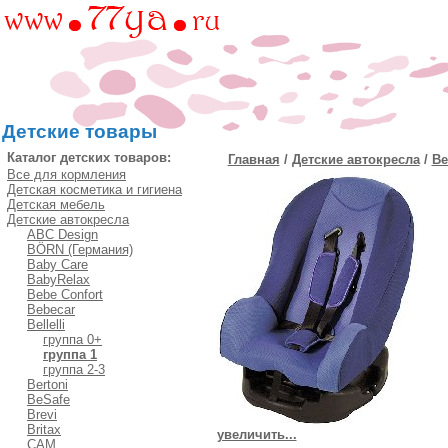
Детские товары
Каталог детских товаров:
Главная
/
Детские автокресла
/
Bel
Все для кормления
Детская косметика и гигиена
Детская мебель
Детские автокресла
ABC Design
BÖRN (Германия)
Baby Care
BabyRelax
Bebe Confort
Bebecar
Bellelli
группа 0+
группа 1
группа 2-3
Bertoni
BeSafe
Brevi
Britax
увеличить...
CAM