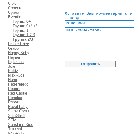
Clek
Concord
Cybex
Оставьте Ваш комментарий к э
Evenflo
товару
Группа 0+
Группа 0+/1/2
Группа 1
Группа 1-2-3
Группа 2/3
Fisher-Price
Graco
Happy Baby
Heyner
Inglesina
Joie
Kiddy
Maxi-Cosi
Nuna
Peg-Perego
Recaro
Red Castle
Renolux
Romer
Royal baby
Silver Cross
Sit'n'Stroll
STM
Sunshine Kids
Tussoni
WeeRide