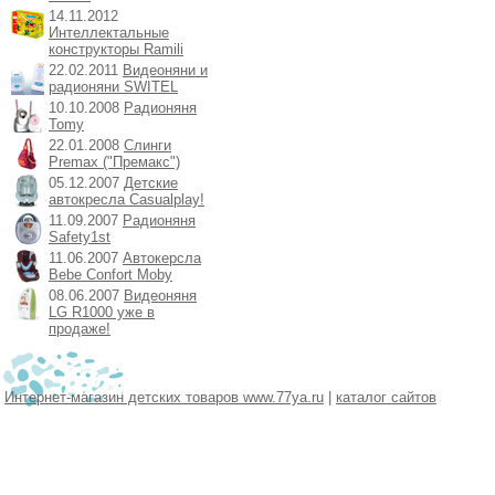
14.11.2012
Интеллектальные
конструкторы Ramili
22.02.2011
Видеоняни и
радионяни SWITEL
10.10.2008
Радионяня
Tomy
22.01.2008
Слинги
Premax ("Премакс")
05.12.2007
Детские
автокресла Casualplay!
11.09.2007
Радионяня
Safety1st
11.06.2007
Автокерсла
Bebe Confort Moby
08.06.2007
Видеоняня
LG R1000 уже в
продаже!
Интернет-магазин детских товаров www.77ya.ru
|
каталог сайтов