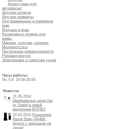
Аксессуары для
автокресел
Детские коляски
Детские конверты
Для беременных и кормящих
мам
Игрушки и игры
Косметика и гигиена для
мамы
Манежи, ходунки, качалки
Молокоотсосы
Постельные принадлежности
Рюкзаки-кенгуру
Электроника и средства ухода
Часы работы:
Пн.-Cб. 10:00-20:00
Новости:
21.05.2014
Щвейцарское качество
от Switel в новой
видеоняне BCF857
20.03.2014
Радионяня
Ramili Baby RA400:
будьте с малышом на
связи!