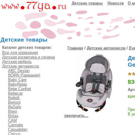
Детские товары
Новости
О м
Детские товары
Каталог детских товаров:
Главная
/
Детские автокресла
/
Ev
Все для кормления
Детская косметика и гигиена
Де
Детская мебель
Ge
Детские автокресла
ABC Design
BÖRN (Германия)
Baby Care
83
BabyRelax
Bebe Confort
Арт
Bebecar
вре
Bellelli
Bertoni
BeSafe
При
Brevi
В р
увеличить...
Britax
CAM
Carmate
Casualplay
Chicco