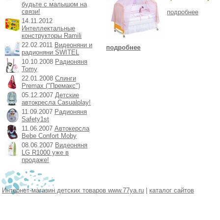
будьте с малышом на
связи!
подробнее
14.11.2012
Интеллектальные
конструкторы Ramili
22.02.2011
Видеоняни и
подробнее
радионяни SWITEL
10.10.2008
Радионяня
Tomy
22.01.2008
Слинги
Premax ("Премакс")
05.12.2007
Детские
автокресла Casualplay!
11.09.2007
Радионяня
Safety1st
11.06.2007
Автокерсла
Bebe Confort Moby
08.06.2007
Видеоняня
LG R1000 уже в
продаже!
Интернет-магазин детских товаров www.77ya.ru
|
каталог сайтов