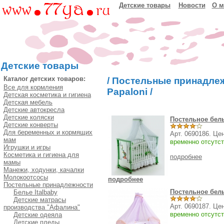
Детские товары
Новости
О м
Детские товары
Каталог детских товаров:
/
Постельные принадле
Все для кормления
Papaloni
/
Детская косметика и гигиена
Детская мебель
Детские автокресла
Детские коляски
Постельное бель
Детские конверты
Для беременных и кормящих
Арт. 0690186. Це
мам
временно отсутст
Игрушки и игры
Косметика и гигиена для
подробнее
мамы
Манежи, ходунки, качалки
Молокоотсосы
подробнее
Постельные принадлежности
Постельное бель
Белье Italbaby
Детские матрасы
Арт. 0690187. Це
производства "Афалина"
временно отсутст
Детские одеяла
Детские пледы