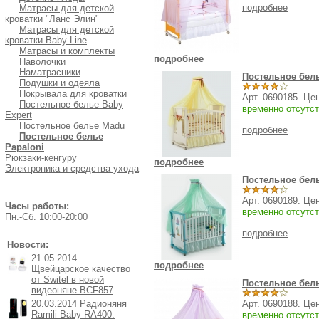
подробнее
Матрасы для детской
кроватки "Ланс Элин"
Матрасы для детской
кроватки Baby Line
Матрасы и комплекты
подробнее
Наволочки
Наматрасники
Постельное бел
Подушки и одеяла
Покрывала для кроватки
Арт. 0690185. Це
Постельное белье Baby
временно отсутст
Expert
Постельное белье Madu
подробнее
Постельное белье
Papaloni
Рюкзаки-кенгуру
подробнее
Электроника и средства ухода
Постельное бель
Арт. 0690189. Це
Часы работы:
временно отсутст
Пн.-Cб. 10:00-20:00
подробнее
Новости:
21.05.2014
подробнее
Щвейцарское качество
от Switel в новой
Постельное бель
видеоняне BCF857
20.03.2014
Радионяня
Арт. 0690188. Це
Ramili Baby RA400:
временно отсутст