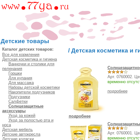
Детские товары
Каталог детских товаров:
/
Детская косметика и г
Все для кормления
Детская косметика и гигиена
Ванночки и столики для
Солнцезащитно
пеленания
Горшки
Арт. 0760002. Ц
Для купания
временно отсутс
Для массажа
Наборы детской косметики
подробнее
Накопители подгузников
Подгузники
Салфетки
Солнцезащитные
аксессуары
Уход за кожей
подробнее
Уход за полостью рта и
Солнцезащитны
носа
Детская мебель
Арт. 0760001. Ц
Детские автокресла
временно отсутс
Детские коляски