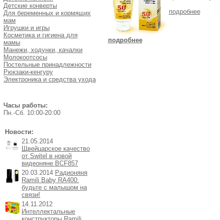
Детские конверты
подробнее
Для беременных и кормящих
мам
Игрушки и игры
Косметика и гигиена для
подробнее
мамы
Манежи, ходунки, качалки
Молокоотсосы
Постельные принадлежности
Рюкзаки-кенгуру
Электроника и средства ухода
Часы работы:
Пн.-Cб. 10:00-20:00
Новости:
21.05.2014
Щвейцарское качество
от Switel в новой
видеоняне BCF857
20.03.2014
Радионяня
Ramili Baby RA400:
будьте с малышом на
связи!
14.11.2012
Интеллектальные
конструкторы Ramili