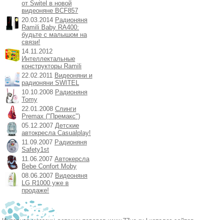
от Switel в новой
видеоняне BCF857
20.03.2014
Радионяня
Ramili Baby RA400:
будьте с малышом на
связи!
14.11.2012
Интеллектальные
конструкторы Ramili
22.02.2011
Видеоняни и
радионяни SWITEL
10.10.2008
Радионяня
Tomy
22.01.2008
Слинги
Premax ("Премакс")
05.12.2007
Детские
автокресла Casualplay!
11.09.2007
Радионяня
Safety1st
11.06.2007
Автокерсла
Bebe Confort Moby
08.06.2007
Видеоняня
LG R1000 уже в
продаже!