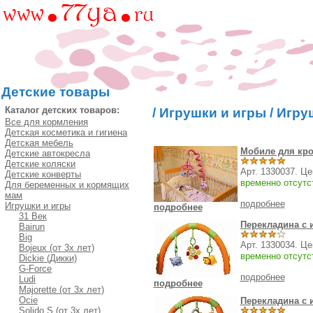
Детские товары
Каталог детских товаров:
/
Игрушки и игры
/
Игру
Все для кормления
Детская косметика и гигиена
Детская мебель
Мобиле для кро
Детские автокресла
Детские коляски
Арт. 1330037. Ц
Детские конверты
временно отсутс
Для беременных и кормящих
мам
подробнее
Игрушки и игры
подробнее
31 Век
Перекладина с 
Bairun
Big
Арт. 1330034. Ц
Bojeux (от 3х лет)
временно отсутс
Dickie (Дикки)
G-Force
подробнее
Ludi
подробнее
Majorette (от 3х лет)
Ocie
Перекладина с 
Solido S (от 3х лет)