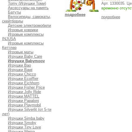
Tomy (Игрушки Томи)
Арт. 1330035. Ц
Аксессуары на память
временно отсутс
Батуты
подробнее
Велосипеды, самокаты,
подробнее
скейтборды
Детские электромобили
Игровые коврики
Игровые комплексы
INJUSA
Игровые комплексы
Кеттлер
Игровые маты
Игрушки Baby Care
Игрушки Babymoov
Игрушки Bao
Игрушки Bawi
Игрушки Chicco
Игрушки Ecoiffier
Игрушки Eichhorn
Игрушки Fisher Price
Игрушки Jolly Ride
Игрушки MATTEL
Игрушки Papaloni
Игрушки Playmobil
Игрушки Silverlit (от 5-ти
лет)
Игрушки Simba baby
Игрушки Smoby
Игрушки Tiny Love
Игрушки Weina