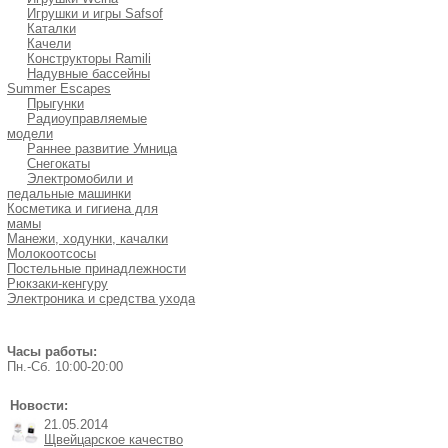
Игрушки и игры Safsof
Каталки
Качели
Конструкторы Ramili
Надувные бассейны
Summer Escapes
Прыгунки
Радиоуправляемые
модели
Раннее развитие Умница
Снегокаты
Электромобили и
педальные машинки
Косметика и гигиена для
мамы
Манежи, ходунки, качалки
Молокоотсосы
Постельные принадлежности
Рюкзаки-кенгуру
Электроника и средства ухода
Часы работы:
Пн.-Cб. 10:00-20:00
Новости:
21.05.2014
Щвейцарское качество