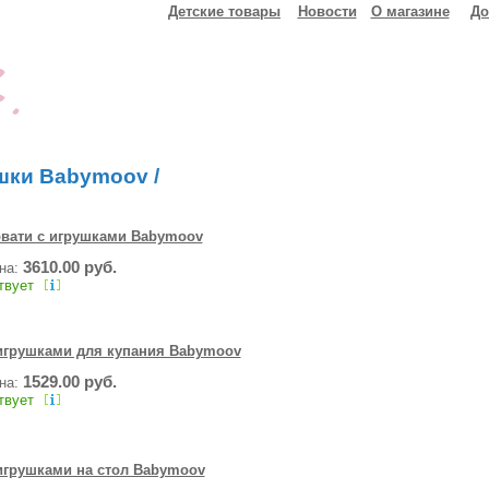
Детские товары
Новости
О магазине
До
шки Babymoov
/
вати с игрушками Babymoov
3610.00 руб.
ена:
твует
игрушками для купания Babymoov
1529.00 руб.
ена:
твует
игрушками на стол Babymoov