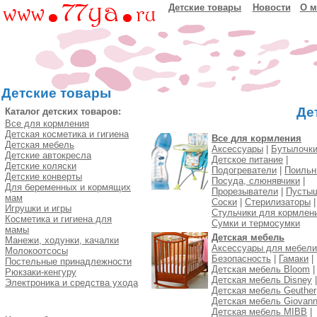
Детские товары
Новости
О м
Детские товары
Де
Каталог детских товаров:
Все для кормления
Детская косметика и гигиена
Все для кормления
Детская мебель
Аксессуары
|
Бутылочк
Детские автокресла
Детское питание
|
Детские коляски
Подогреватели
|
Поильн
Детские конверты
Посуда, слюнявчики
|
Для беременных и кормящих
Прорезыватели
|
Пусты
мам
Соски
|
Стерилизаторы
|
Игрушки и игры
Стульчики для кормлен
Косметика и гигиена для
Сумки и термосумки
мамы
Детская мебель
Манежи, ходунки, качалки
Аксессуары для мебели
Молокоотсосы
Безопасность
|
Гамаки
|
Постельные принадлежности
Детская мебель Bloom
|
Рюкзаки-кенгуру
Детская мебель Disney
|
Электроника и средства ухода
Детская мебель Geuther
Детская мебель Giovann
Детская мебель MIBB
|