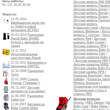
Часы работы:
Детская мебель Milli Will
Пн.-Cб. 10:00-20:00
Детская мебель Papalon
Детская мебель Антел
|
Детская мебель Велар
|
Новости:
Детская мебель Влана
|
21.05.2014
Детская мебель Гандыл
Щвейцарское качество
Детская мебель
от Switel в новой
Кубаньлесстрой
|
Детск
видеоняне BCF857
мебель Мебеком
|
Детск
20.03.2014
Радионяня
мебель Столплит
|
Детс
Ramili Baby RA400:
мебель Фея
|
Детские
будьте с малышом на
комнаты Baby Expert
|
связи!
Детские комнаты HPA
|
Детские комоды Baby Ex
14.11.2012
Детские комоды Cam
|
Интеллектальные
Детские кроватки Baby 
конструкторы Ramili
|
Детские кроватки HPA
|
22.02.2011
Видеоняни и
Детские кроватки MIBB
радионяни SWITEL
Детские шкафы Baby Ex
10.10.2008
Радионяня
Детские шкафы HPA
|
Tomy
Кроватки BeeAngel
|
Кро
22.01.2008
Слинги
Italbaby
|
Кроватки Jete
Premax ("Премакс")
Мебель Beaneasy
|
Ограждения для кроват
05.12.2007
Детские
Пеленальные столы и
автокресла Casualplay!
комоды HPA
11.09.2007
Радионяня
Детские коляски
Safety1st
4moms
|
ABC Design
|
Ap
11.06.2007
Автокерсла
Baby Care
|
Baby Relax
Bebe Confort Moby
Merc
|
Babyzen
|
Bebe Co