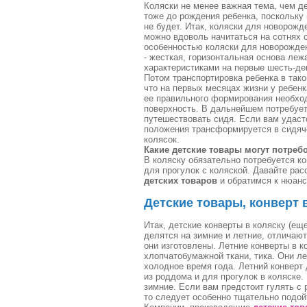
Коляски не менее важная тема, чем д
тоже до рождения ребенка, поскольку
не будет. Итак, коляски для новорожд
можно вдоволь начитаться на сотнях 
особенностью коляски для новорожденн
- жесткая, горизонтальная основа леж
характеристиками на первые шесть-дев
Потом транспортировка ребенка в тако
что на первых месяцах жизни у ребенк
ее правильного формирования необход
поверхность. В дальнейшем потребуетс
путешествовать сидя. Если вам удастс
положения трансформируется в сидяче
колясок.
Какие детские товары могут потреб
В коляску обязательно потребуется ко
для прогулок с коляской. Давайте ра
детских товаров
и обратимся к нюанс
Детские товары, конверт 
Итак, детские конверты в коляску (е
делятся на зимние и летние, отличают
они изготовлены. Летние конверты в к
хлопчатобумажной ткани, тика. Они ле
холодное время года. Летний конверт
из роддома и для прогулок в коляске
зимние. Если вам предстоит гулять с
то следует особенно тщательно подойт