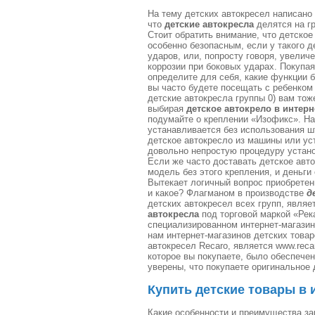
На тему детских автокресел написано
что
детские автокресла
делятся на гр
Стоит обратить внимание, что детское
особенно безопасным, если у такого д
ударов, или, попросту говоря, увели
коррозии при боковых ударах. Покупа
определите для себя, какие функции 
вы часто будете посещать с ребенком
детские автокресла группы 0) вам то
выбирая
детское автокрело в интерн
подумайте о креплении «Изофикс». На
устанавливается без использования ш
детское автокресло из машины или ус
довольно непростую процедуру устано
Если же часто доставать детское авто
модель без этого крепления, и деньги
Вытекает логичный вопрос приобретени
и какое? Флагманом в производстве
д
детских автокресел всех групп, являе
автокресла
под торговой маркой «Рек
специализированном интернет-магазин
нам интернет-магазинов детских това
автокресел Recaro, является www.recar
которое вы покупаете, было обеспечен
уверены, что покупаете оригинальное 
Купить детские товары в 
Какие особенности и преимущества зак