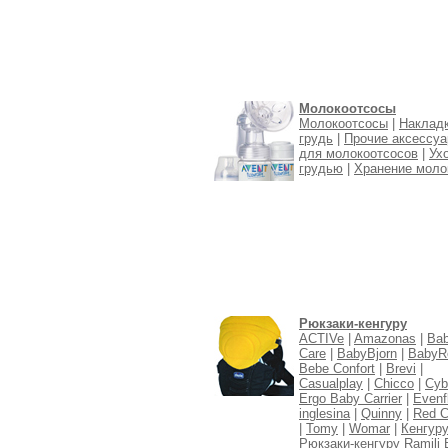
Молокоотсосы
Молокоотсосы
|
Накладк
грудь
|
Прочие аксессу
для молокоотсосов
|
Ух
грудью
|
Хранение моло
Рюкзаки-кенгуру
ACTIVe
|
Amazonas
|
Ba
Care
|
BabyBjorn
|
BabyR
Bebe Confort
|
Brevi
|
Casualplay
|
Chicco
|
Cyb
Ergo Baby Carrier
|
Evenf
inglesina
|
Quinny
|
Red C
|
Tomy
|
Womar
|
Кенгур
Рюкзаки-кенгуру Ramili