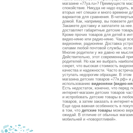
магазине «77ya.ru»? Преимуществ мас
спокойствие. Никуда не надо ездить, 
вторых нет спешки и много времени д
вариантов для сравнения. В-четвертых
домой. Как, например, вы повезете де
Закажете доставку и заплатите за нее
доставляет габаритные детские товар
Кроме прочих товаров для детей в инт
видео-няню или радио-няню. Чаще все
видеоняни, радионяни. Доставка устр
силами любой почтовой службы, если 
Многие родители у же давно не мыслят
Действительно, этот современный пр
родителей. Но как же выбрать наибол
секрет, что высокая стоимость видео
качества и надежности. Часто встреч
уступать недорогим образцам. В этом
магазина детских товаров «77я.рф» и
использованию
видеоняни (видео-ня
Есть недостаток, конечно, что перед 
интернет-магазин детских товаров ча
и испробовать детские товары в любо
товаров, а затем заказать в интернет-
Еще одна важная особенность в покуп
в том, что
детские товары
можно верн
ожидай. В отличие от обычных магази
мобильней и «поворотливей».