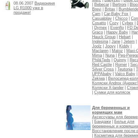
08.06.2007
Видеоняня
|
Bebecar
|
Bertroni
|
Blo
LG R1000 уже в
Brevi
|
Britax
|
Bumblerid
продаже!
Cam
|
Car-Baby Fox
|
Casualplay
|
Chicco
|
Con
Cosatto
|
Cozy
|
Cybex
|
|
Dymex
|
Evenflo
|
FD De
Graco
|
Happy Baby
|
Har
Hauck Group
|
Hebart
|
Inglesina
|
Jane
|
Jetem
|
Joolz
|
Joovy
|
Kiddy
|
Maclaren
|
Matoz
|
Maxi-
Mima
|
Nuna
|
Peg-Pereg
Phil&Teds
|
Quinny
|
Rec
Red Castle
|
Romer
|
Sec
Silver Cross
|
Teutonia
|
T
UPPAbaby
|
Valco Baby
|
Zekiwa
|
Велосипед-кол
Коляски Androx (Анрокс
Коляски X-lander
|
Стре
|
Сумки для колясок
Для беременных и
кормящих мам
Аксессуары для берем
|
Бандажи
|
Белье для
беременных и кормящи
Восстановление после 
|
Косметика для береме