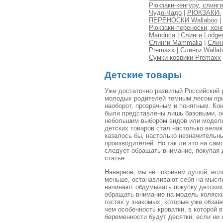
Рюкзаки-кенгуру, слинги
Чудо-Чадо
|
РЮКЗАКИ-
ПЕРЕНОСКИ Wallaboo
|
Рюкзаки-переноски, кен
Manduca
|
Слинги Lodge
Слинги Mammalia
|
Слин
Premaxx
|
Слинги Walla
Сумки-коврики Premaxx
Детские товары
Уже достаточно развитый Российский 
молодых родителей темным лесом при 
наоборот, прозрачным и понятным. Ко
были представлены лишь базовыми, о
небольшим выбором видов или моделей
детских товаров стал настолько велик
казалось бы, настолько незначительн
производителей. Но так ли это на сам
следует обращать внимание, покупая 
статье.
Наверное, мы не покривим душой, есл
меньше, останавливают себя на мысли
начинают обдумывать покупку детских
обращать внимание на модель коляски
гостях у знакомых, которые уже обзав
чем особенность кроватки, в которой 
беременности будут десятки, если ни 