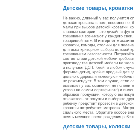
Детские товары, кроватки
Не важно, длинный у вас получится сп
детская кроватка в нем, несомненно, 
мамы при выборе детской кроватки, к
главные критерии – это дизайн и фун
требования возникают у каждого свои. 
товарищей нет».
В интернет-магазине
кроватки, комоды, столики для пелен
для всех критерием выбора детской к
требованиям безопасности. Потребуйт
соответствии детской мебели требова
производстве детской мебели не жела
и получают ДСП. Клей, в любом случа
формальдегид, крайне вредный для зд
цельного дерева и «клееную» мебель и
не рекомендует. В том случае, если 
вызывает у вас сомнения, не поленит
указан на самом сертификате) и выяс
образцов продукции, которую вы поку
откажитесь от покупки и выберите дру
ребенку предстоит провести в детской
кроватки потребуется матрасик. Матр
спального места. Обратите особое вни
шесть месяцев после рождения ребенк
Детские товары, коляски