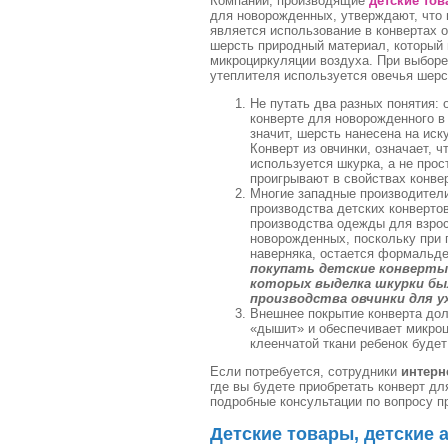
Компании, производящие
детские то
для новорожденных, утверждают, что
является использование в конвертах о
шерсть природный материал, который 
микроциркуляции воздуха. При выборе
утеплителя используется овечья шерс
Не путать два разных понятия: 
конверте для новорожденного в
значит, шерсть нанесена на иск
Конверт из овчинки, означает, 
используется шкурка, а не прос
проигрывают в свойствах конвер
Многие западные производители
производства детских конвертов
производства одежды для взрос
новорожденных, поскольку при 
наверняка, остается формальде
покупать детские конверты 
которых выделка шкурки был
производства овчинки для у
Внешнее покрытие конверта дол
«дышит» и обеспечивает микроц
клеенчатой ткани ребенок будет
Если потребуется, сотрудники
интерн
где вы будете приобретать конверт дл
подробные консультации по вопросу п
Детские товары, детские 