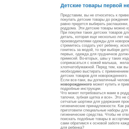
Детские товары первой н
Представим, вы не относитесь к прив
покупать детские товары до рождения 
равно придется выбирать распашонки, 
роддома. Эти детские товары можно к
При покупке таких детских товаров д
деталь, которая еще несколько лет н
производителями одежды для новорож
стремитесь создать уют ребенку, иск
гонитесь за модой, то при выборе де
первых, одежда для грудничков должн
примесей. Во-вторых, швы у таких из
соприкасаться с кожей малыша, желат
хлопчатобумажной. Перед тем, как вы
необходимо выстирать с применением 
детских товаров для новорожденного.
Если все-таки, вы догматичный челове
новорожденного
может купить и прив
подробные инструкции.
Что может потребоваться маме в родд
тапочки, зубная щетка и все». Это не
сетчатые шортики для удержания прок
гигиенические принадлежности. Как р
приготовили специальные наборы для
гигиенические средства. Чтобы не отв
поискать подобные товары в ассортиме
сами обратимся к основой заботе ка
для ребенка?